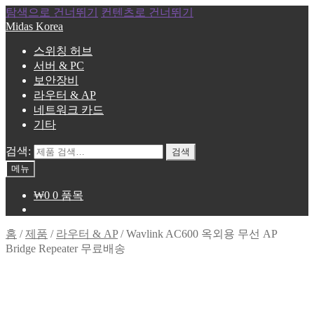
탐색으로 건너뛰기
컨텐츠로 건너뛰기
Midas Korea
스위칭 허브
서버 & PC
보안장비
라우터 & AP
네트워크 카드
기타
검색:
검색
메뉴
₩
0
0 품목
홈
/
제품
/
라우터 & AP
/
Wavlink AC600 옥외용 무선 AP
Bridge Repeater 무료배송