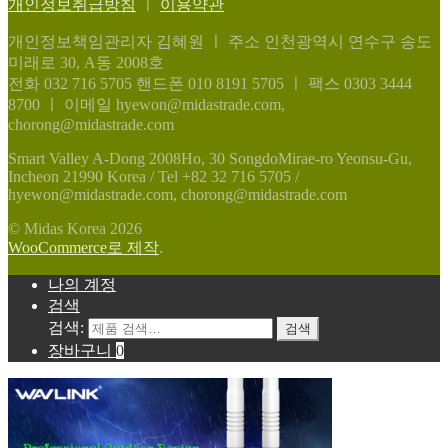
개인정보취급방침
ㅣ
이용약관
개인정보책임관리자 김혜원
ㅣ
주소 인천광역시 연수구 송도
미래로 30, A동 2008호
전화 032 716 5705
핸드폰 010 8191 5705
ㅣ
팩스 0303 3444
8700
ㅣ
이메일 hyewon@midastrade.com,
chorong@midastrade.com
Smart Valley A-Dong 2008Ho, 30 SongdoMirae-ro Yeonsu-Gu,
Incheon 21990 Korea / Tel +82 32 716 5705 /
hyewon@midastrade.com, chorong@midastrade.com
© Midas Korea 2026
WooCommerce로 제작
.
나의 계정
검색
검색:
검색
장바구니
0