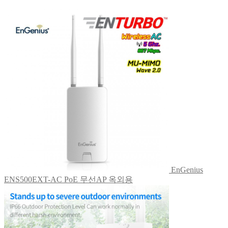
EnGenius
ENS500EXT-AC PoE 무선AP 옥외용