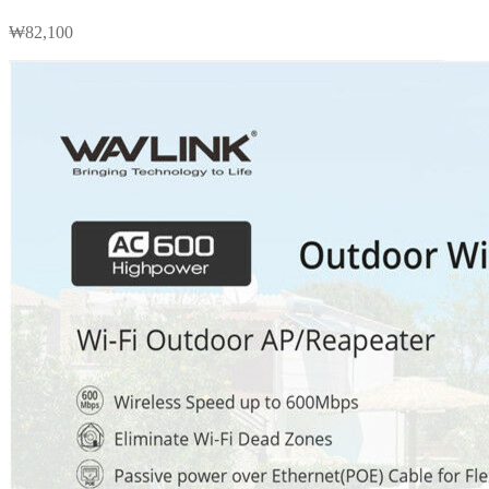
₩
82,100