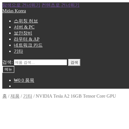
탐색으로 건너뛰기
컨텐츠로 건너뛰기
Midas Korea
스위칭 허브
서버 & PC
보안장비
라우터 & AP
네트워크 카드
기타
검색:
검색
메뉴
₩
0
0 품목
홈
/
제품
/
기타
/
NVIDIA Tesla A2 16GB Tensor Core GPU