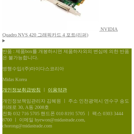
NVIDIA
Quadro NVS 420 그래픽카드 4 포트(리퍼)
반품 : 제품box를 개봉하시면 제품하자외의 변심에 의한 반품
은 불가능합니다.
병행수입/(주)마이다스코리아
Midas Korea
개인정보취급방침
ㅣ
이용약관
개인정보책임관리자 김혜원
ㅣ
주소 인천광역시 연수구 송도
미래로 30, A동 2008호
전화 032 716 5705
핸드폰 010 8191 5705
ㅣ
팩스 0303 3444
8700
ㅣ
이메일 hyewon@midastrade.com,
chorong@midastrade.com