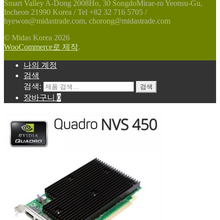
Smart Valley A-Dong 2008Ho, 30 SongdoMirae-ro Yeonsu-Gu,
Incheon 21990 Korea / Tel +82 32 716 5705 /
hyewon@midastrade.com, chorong@midastrade.com
© Midas Korea 2026
WooCommerce로 제작
.
나의 계정
검색
검색:
검색
장바구니
0