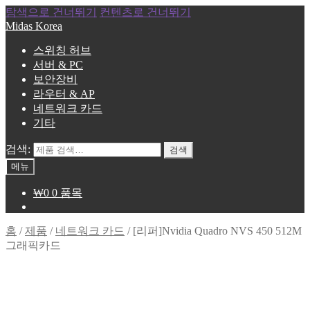
탐색으로 건너뛰기
컨텐츠로 건너뛰기
Midas Korea
스위칭 허브
서버 & PC
보안장비
라우터 & AP
네트워크 카드
기타
검색:
검색
메뉴
₩
0
0 품목
홈
/
제품
/
네트워크 카드
/
[리퍼]Nvidia Quadro NVS 450 512M
그래픽카드