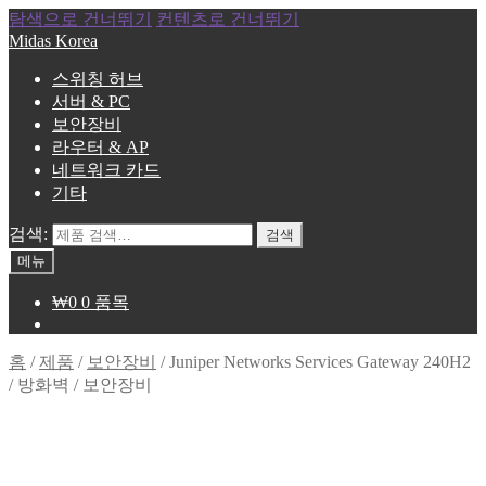
탐색으로 건너뛰기
컨텐츠로 건너뛰기
Midas Korea
스위칭 허브
서버 & PC
보안장비
라우터 & AP
네트워크 카드
기타
검색:
검색
메뉴
₩
0
0 품목
홈
/
제품
/
보안장비
/
Juniper Networks Services Gateway 240H2
/ 방화벽 / 보안장비