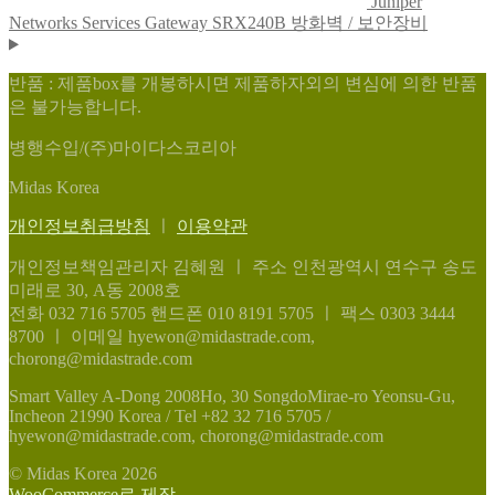
Juniper
Networks Services Gateway SRX240B 방화벽 / 보안장비
반품 : 제품box를 개봉하시면 제품하자외의 변심에 의한 반품
은 불가능합니다.
병행수입/(주)마이다스코리아
Midas Korea
개인정보취급방침
ㅣ
이용약관
개인정보책임관리자 김혜원
ㅣ
주소 인천광역시 연수구 송도
미래로 30, A동 2008호
전화 032 716 5705
핸드폰 010 8191 5705
ㅣ
팩스 0303 3444
8700
ㅣ
이메일 hyewon@midastrade.com,
chorong@midastrade.com
Smart Valley A-Dong 2008Ho, 30 SongdoMirae-ro Yeonsu-Gu,
Incheon 21990 Korea / Tel +82 32 716 5705 /
hyewon@midastrade.com, chorong@midastrade.com
© Midas Korea 2026
WooCommerce로 제작
.