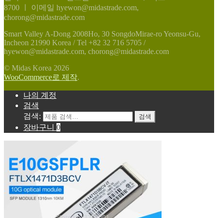
8700
ㅣ
이메일 hyewon@midastrade.com,
chorong@midastrade.com
Smart Valley A-Dong 2008Ho, 30 SongdoMirae-ro Yeonsu-Gu,
Incheon 21990 Korea / Tel +82 32 716 5705 /
hyewon@midastrade.com, chorong@midastrade.com
© Midas Korea 2026
WooCommerce로 제작
.
나의 계정
검색
검색:
검색
장바구니
0