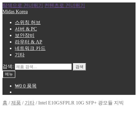
탐색으로 건너뛰기
컨텐츠로 건너뛰기
Midas Korea
스위칭 허브
서버 & PC
보안장비
라우터 & AP
네트워크 카드
기타
검색:
검색
메뉴
₩
0
0 품목
홈
/
제품
/
기타
/
Intel E10GSFPLR 10G SFP+ 광모듈 지빅