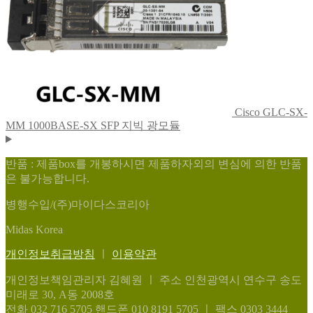
Cisco GLC-SX-
MM 1000BASE-SX SFP 지빅 광모듈
반품 : 제품box를 개봉하시면 제품하자외의 변심에 의한 반품
은 불가능합니다.
병행수입/(주)마이다스코리아
Midas Korea
개인정보취급방침
ㅣ
이용약관
개인정보책임관리자 김혜원
ㅣ
주소 인천광역시 연수구 송도
미래로 30, A동 2008호
전화 032 716 5705
핸드폰 010 8191 5705
ㅣ
팩스 0303 3444