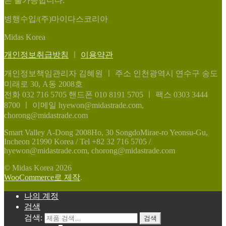
은 불가능합니다.
병행수입/(주)마이다스코리아
Midas Korea
개인정보취급방침
ㅣ
이용약관
개인정보책임관리자 김혜원
ㅣ
주소 인천광역시 연수구 송도
미래로 30, A동 2008호
전화 032 716 5705
핸드폰 010 8191 5705
ㅣ
팩스 0303 3444
8700
ㅣ
이메일 hyewon@midastrade.com,
chorong@midastrade.com
Smart Valley A-Dong 2008Ho, 30 SongdoMirae-ro Yeonsu-Gu,
Incheon 21990 Korea / Tel +82 32 716 5705 /
hyewon@midastrade.com, chorong@midastrade.com
© Midas Korea 2026
WooCommerce로 제작
.
나의 계정
검색
검색:
검색