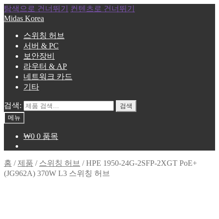
탐색으로 건너뛰기
컨텐츠로 건너뛰기
Midas Korea
스위칭 허브
서버 & PC
보안장비
라우터 & AP
네트워크 카드
기타
검색:
검색
메뉴
₩
0
0 품목
홈
/
제품
/
스위칭 허브
/
HPE 1950-24G-2SFP-2XGT PoE+
(JG962A) 370W L3 스위칭 허브