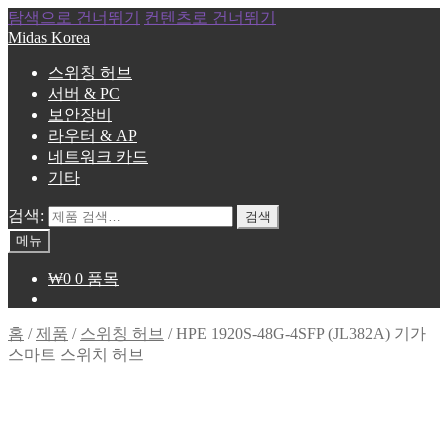
탐색으로 건너뛰기
컨텐츠로 건너뛰기
Midas Korea
스위칭 허브
서버 & PC
보안장비
라우터 & AP
네트워크 카드
기타
검색:
검색
메뉴
₩
0
0 품목
홈
/
제품
/
스위칭 허브
/
HPE 1920S-48G-4SFP (JL382A) 기가
스마트 스위치 허브