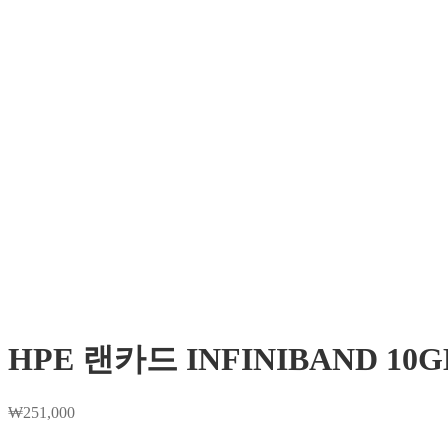
HPE 랜카드 INFINIBAND 10G
₩
251,000