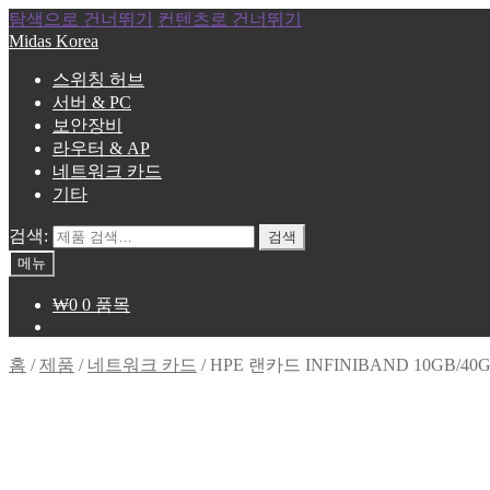
탐색으로 건너뛰기
컨텐츠로 건너뛰기
Midas Korea
스위칭 허브
서버 & PC
보안장비
라우터 & AP
네트워크 카드
기타
검색:
검색
메뉴
₩
0
0 품목
홈
/
제품
/
네트워크 카드
/
HPE 랜카드 INFINIBAND 10GB/40