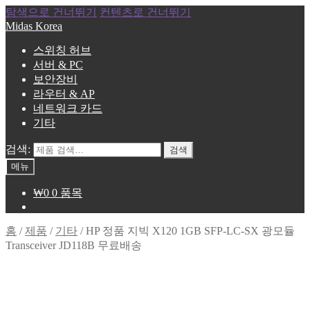
탐색으로 건너뛰기
컨텐츠로 건너뛰기
Midas Korea
스위칭 허브
서버 & PC
보안장비
라우터 & AP
네트워크 카드
기타
검색:
검색
메뉴
₩
0
0 품목
홈
/
제품
/
기타
/
HP 정품 지빅 X120 1GB SFP-LC-SX 광모듈
Transceiver JD118B 무료배송