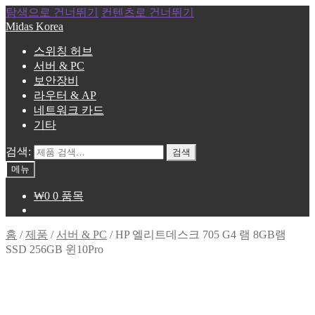
탐색으로 건너뛰기
컨텐츠로 건너뛰기
Midas Korea
스위칭 허브
서버 & PC
보안장비
라우터 & AP
네트워크 카드
기타
검색:
검색
메뉴
₩
0
0 품목
홈
/
제품
/
서버 & PC
/
HP 엘리트데스크 705 G4 램 8GB램
SSD 256GB 윈10Pro