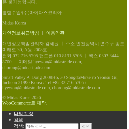
은 불가능합니다.
병행수입/(주)마이다스코리아
Midas Korea
개인정보취급방침
ㅣ
이용약관
개인정보책임관리자 김혜원
ㅣ
주소 인천광역시 연수구 송도
미래로 30, A동 2008호
전화 032 716 5705
핸드폰 010 8191 5705
ㅣ
팩스 0303 3444
8700
ㅣ
이메일 hyewon@midastrade.com,
chorong@midastrade.com
Smart Valley A-Dong 2008Ho, 30 SongdoMirae-ro Yeonsu-Gu,
Incheon 21990 Korea / Tel +82 32 716 5705 /
hyewon@midastrade.com, chorong@midastrade.com
© Midas Korea 2026
WooCommerce로 제작
.
나의 계정
검색
검색:
검색