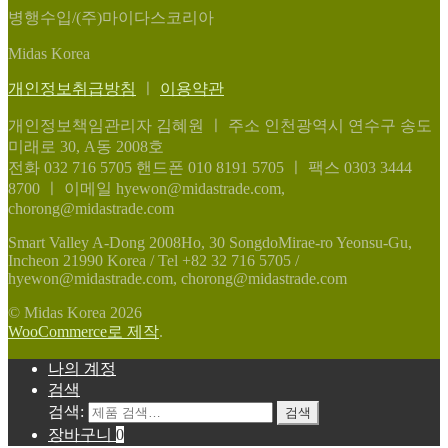
병행수입/(주)마이다스코리아
Midas Korea
개인정보취급방침
ㅣ
이용약관
개인정보책임관리자 김혜원
ㅣ
주소 인천광역시 연수구 송도
미래로 30, A동 2008호
전화 032 716 5705
핸드폰 010 8191 5705
ㅣ
팩스 0303 3444
8700
ㅣ
이메일 hyewon@midastrade.com,
chorong@midastrade.com
Smart Valley A-Dong 2008Ho, 30 SongdoMirae-ro Yeonsu-Gu,
Incheon 21990 Korea / Tel +82 32 716 5705 /
hyewon@midastrade.com, chorong@midastrade.com
© Midas Korea 2026
WooCommerce로 제작
.
나의 계정
검색
검색:
검색
장바구니
0