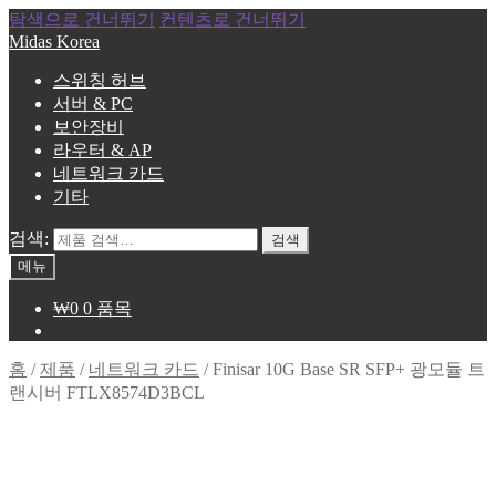
탐색으로 건너뛰기
컨텐츠로 건너뛰기
Midas Korea
스위칭 허브
서버 & PC
보안장비
라우터 & AP
네트워크 카드
기타
검색:
검색
메뉴
₩
0
0 품목
홈
/
제품
/
네트워크 카드
/
Finisar 10G Base SR SFP+ 광모듈 트
랜시버 FTLX8574D3BCL