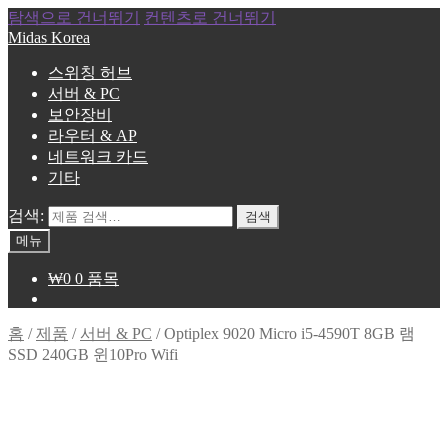
탐색으로 건너뛰기
컨텐츠로 건너뛰기
Midas Korea
스위칭 허브
서버 & PC
보안장비
라우터 & AP
네트워크 카드
기타
검색:
검색
메뉴
₩
0
0 품목
홈
/
제품
/
서버 & PC
/
Optiplex 9020 Micro i5-4590T 8GB 램
SSD 240GB 윈10Pro Wifi