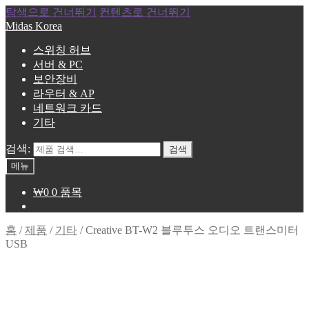
탐색으로 건너뛰기
컨텐츠로 건너뛰기
Midas Korea
스위칭 허브
서버 & PC
보안장비
라우터 & AP
네트워크 카드
기타
검색:
검색
메뉴
₩
0
0 품목
홈
/
제품
/
기타
/
Creative BT-W2 블루투스 오디오 트랜스미터
USB