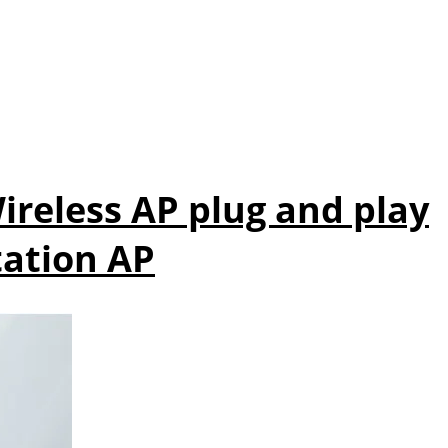
reless AP plug and play
tation AP