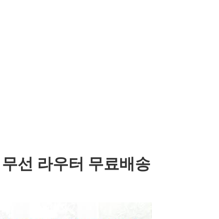
옥외용 무선 라우터 무료배송