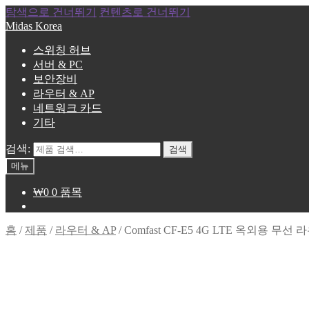
탐색으로 건너뛰기
컨텐츠로 건너뛰기
Midas Korea
스위칭 허브
서버 & PC
보안장비
라우터 & AP
네트워크 카드
기타
검색:
검색
메뉴
₩
0
0 품목
홈
/
제품
/
라우터 & AP
/
Comfast CF-E5 4G LTE 옥외용 무