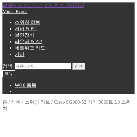
탐색으로 건너뛰기
컨텐츠로 건너뛰기
Midas Korea
스위칭 허브
서버 & PC
보안장비
라우터 & AP
네트워크 카드
기타
검색:
검색
메뉴
₩
0
0 품목
홈
/
제품
/
스위칭 허브
/
Cisco SG300-52 기가 50포트 L3 스위
치