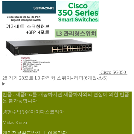
Cisco SG350-
28 기가 28포트 L3 관리형 스위치- 리퍼(6개월-A/S)
반품 : 제품box를 개봉하시면 제품하자외의 변심에 의한 반품
은 불가능합니다.
병행수입/(주)마이다스코리아
Midas Korea
개인정보취급방침
ㅣ
이용약관