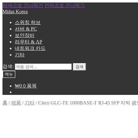
탐색으로 건너뛰기
컨텐츠로 건너뛰기
Midas Korea
스위칭 허브
서버 & PC
보안장비
라우터 & AP
네트워크 카드
기타
검색:
검색
메뉴
₩
0
0 품목
홈
/
제품
/
기타
/
Cisco GLC-TE 1000BASE-T RJ-45 SFP 