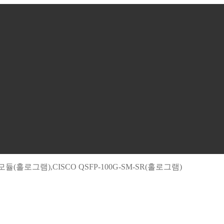
지빅 광모듈(홀로그램),CISCO QSFP-100G-SM-SR(홀로그램)