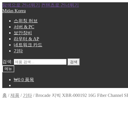
탐색으로 건너뛰기
컨텐츠로 건너뛰기
Midas Korea
스위칭 허브
서버 & PC
보안장비
라우터 & AP
네트워크 카드
기타
검색:
검색
메뉴
₩
0
0 품목
홈
/
제품
/
기타
/
Brocade 지빅 XBR-000192 16G Fiber Channel