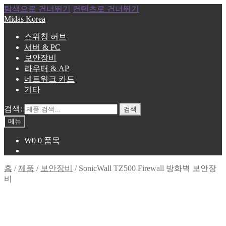
탐색으로 건너뛰기
컨텐츠로 건너뛰기
Midas Korea
스위칭 허브
서버 & PC
보안장비
라우터 & AP
네트워크 카드
기타
검색:
검색
메뉴
₩
0
0 품목
홈
/
제품
/
보안장비
/
SonicWall TZ500 Firewall 방화벽 보안장
비