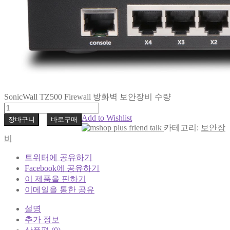
SonicWall TZ500 Firewall 방화벽 보안장비 수량
Add to Wishlist
장바구니
바로구매
카테고리:
보안장
비
트위터에 공유하기
Facebook에 공유하기
이 제품을 핀하기
이메일을 통한 공유
설명
추가 정보