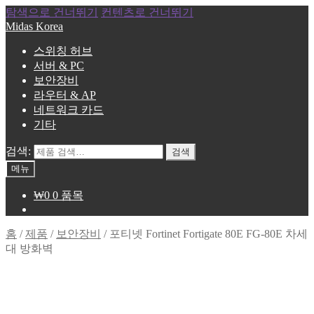
탐색으로 건너뛰기
컨텐츠로 건너뛰기
Midas Korea
스위칭 허브
서버 & PC
보안장비
라우터 & AP
네트워크 카드
기타
검색:
검색
메뉴
₩
0
0 품목
홈
/
제품
/
보안장비
/
포티넷 Fortinet Fortigate 80E FG-80E 차세
대 방화벽