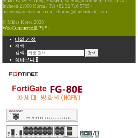
Smart Valley A-Dong 2008Ho, 30 SongdoMirae-ro Yeonsu-Gu,
Incheon 21990 Korea / Tel +82 32 716 5705 /
hyewon@midastrade.com, chorong@midastrade.com
© Midas Korea 2026
WooCommerce로 제작
.
나의 계정
검색
검색:
검색
장바구니
0