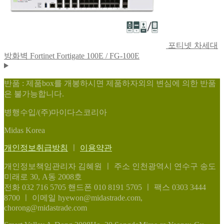
포티넷 차세대
방화벽 Fortinet Fortigate 100E / FG-100E
반품 : 제품box를 개봉하시면 제품하자외의 변심에 의한 반품
은 불가능합니다.
병행수입/(주)마이다스코리아
Midas Korea
개인정보취급방침
ㅣ
이용약관
개인정보책임관리자 김혜원
ㅣ
주소 인천광역시 연수구 송도
미래로 30, A동 2008호
전화 032 716 5705
핸드폰 010 8191 5705
ㅣ
팩스 0303 3444
8700
ㅣ
이메일 hyewon@midastrade.com,
chorong@midastrade.com