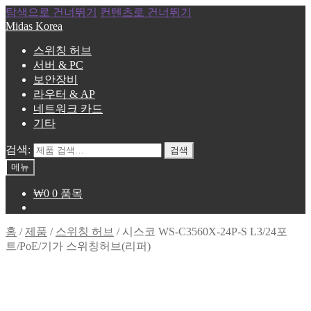
탐색으로 건너뛰기
컨텐츠로 건너뛰기
Midas Korea
스위칭 허브
서버 & PC
보안장비
라우터 & AP
네트워크 카드
기타
검색:
검색
메뉴
₩
0
0 품목
홈
/
제품
/
스위칭 허브
/
시스코 WS-C3560X-24P-S L3/24포
트/PoE/기가 스위칭허브(리퍼)