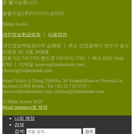
은 불가능합니다.
병행수입/(주)마이다스코리아
Midas Korea
개인정보취급방침
ㅣ
이용약관
개인정보책임관리자 김혜원
ㅣ
주소 인천광역시 연수구 송도
미래로 30, A동 2008호
전화 032 716 5705
핸드폰 010 8191 5705
ㅣ
팩스 0303 3444
8700
ㅣ
이메일 hyewon@midastrade.com,
chorong@midastrade.com
Smart Valley A-Dong 2008Ho, 30 SongdoMirae-ro Yeonsu-Gu,
Incheon 21990 Korea / Tel +82 32 716 5705 /
hyewon@midastrade.com, chorong@midastrade.com
© Midas Korea 2026
WooCommerce로 제작
.
나의 계정
검색
검색:
검색