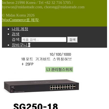
Incheon 21990 Korea / Tel +82 32 716 5705 /
hyewon@midastrade.com, chorong@midastrade.com
© Midas Korea 2026
WooCommerce로 제작
.
나의 계정
검색
검색:
검색
장바구니
0