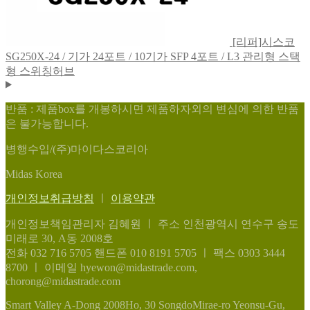
[리퍼]시스코
SG250X-24 / 기가 24포트 / 10기가 SFP 4포트 / L3 관리형 스택
형 스위칭허브
반품 : 제품box를 개봉하시면 제품하자외의 변심에 의한 반품
은 불가능합니다.
병행수입/(주)마이다스코리아
Midas Korea
개인정보취급방침
ㅣ
이용약관
개인정보책임관리자 김혜원
ㅣ
주소 인천광역시 연수구 송도
미래로 30, A동 2008호
전화 032 716 5705
핸드폰 010 8191 5705
ㅣ
팩스 0303 3444
8700
ㅣ
이메일 hyewon@midastrade.com,
chorong@midastrade.com
Smart Valley A-Dong 2008Ho, 30 SongdoMirae-ro Yeonsu-Gu,