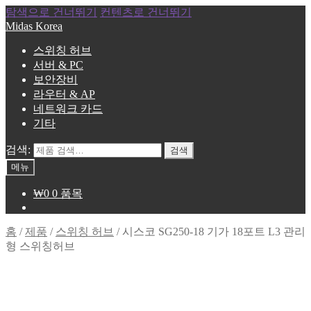
탐색으로 건너뛰기
컨텐츠로 건너뛰기
Midas Korea
스위칭 허브
서버 & PC
보안장비
라우터 & AP
네트워크 카드
기타
검색:
검색
메뉴
₩
0
0 품목
홈
/
제품
/
스위칭 허브
/
시스코 SG250-18 기가 18포트 L3 관리
형 스위칭허브