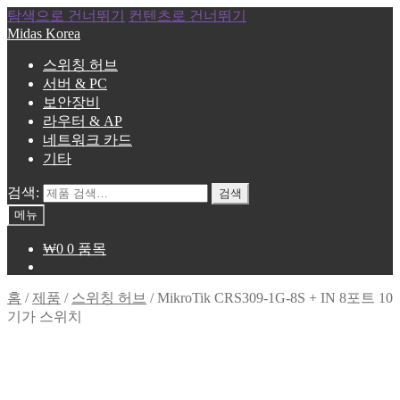
탐색으로 건너뛰기
컨텐츠로 건너뛰기
Midas Korea
스위칭 허브
서버 & PC
보안장비
라우터 & AP
네트워크 카드
기타
검색:
검색
메뉴
₩
0
0 품목
홈
/
제품
/
스위칭 허브
/
MikroTik CRS309-1G-8S + IN 8포트 10
기가 스위치