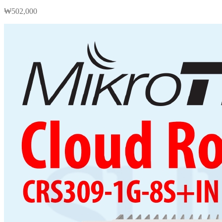
₩
502,000