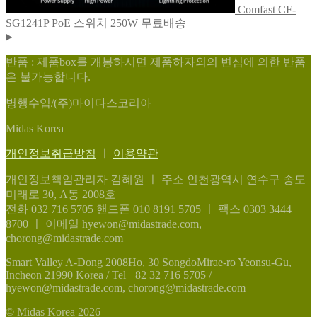
Comfast CF-
SG1241P PoE 스위치 250W 무료배송
반품 : 제품box를 개봉하시면 제품하자외의 변심에 의한 반품
은 불가능합니다.
병행수입/(주)마이다스코리아
Midas Korea
개인정보취급방침
ㅣ
이용약관
개인정보책임관리자 김혜원
ㅣ
주소 인천광역시 연수구 송도
미래로 30, A동 2008호
전화 032 716 5705
핸드폰 010 8191 5705
ㅣ
팩스 0303 3444
8700
ㅣ
이메일 hyewon@midastrade.com,
chorong@midastrade.com
Smart Valley A-Dong 2008Ho, 30 SongdoMirae-ro Yeonsu-Gu,
Incheon 21990 Korea / Tel +82 32 716 5705 /
hyewon@midastrade.com, chorong@midastrade.com
© Midas Korea 2026